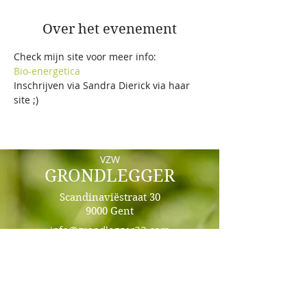
Over het evenement
Check mijn site voor meer info:
Bio-energetica
Inschrijven via Sandra Dierick via haar 
site ;)
VZW
GRONDLEGGER
Scandinaviëstraat 30
9000 Gent
info@grondlegger33.com
+32492/69.64.87 - Whats App
BE86
8904 4440 7450
Sponsored