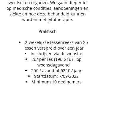
weefsel en organen. We gaan dieper in
op medische condities, aandoeningen en
ziekte en hoe deze behandeld kunnen
worden met fytotherapie.
Praktisch
2-wekelijkse lessenreeks van 25
lessen verspreid over een jaar
Inschrijven via de website
2u/ per les (19u-21u) - op
woensdagavond
25€ / avond of 625€ / jaar
Startdatum: 7/09/2022
Minimum 10 deelnemers
VZW
GRONDLEGGER
Scandinaviëstraat 30