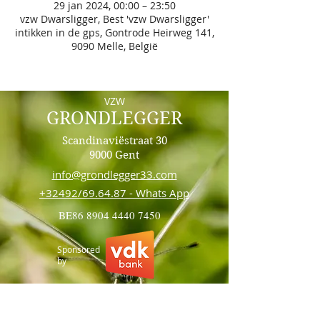
29 jan 2024, 00:00 – 23:50
vzw Dwarsligger, Best 'vzw Dwarsligger'
intikken in de gps, Gontrode Heirweg 141,
9090 Melle, België
VZW
GRONDLEGGER
Scandinaviëstraat 30
9000 Gent
info@grondlegger33.com
+32492/69.64.87 - Whats App
BE86
8904 4440 7450
Sponsored
by