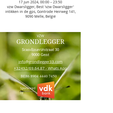
17 jun 2024, 00:00 – 23:50
vzw Dwarsligger, Best 'vzw Dwarsligger'
intikken in de gps, Gontrode Heirweg 141,
9090 Melle, België
VZW
GRONDLEGGER
Scandinaviëstraat 30
9000 Gent
info@grondlegger33.com
+32492/69.64.87 - Whats App
BE86
8904 4440 7450
Sponsored
by