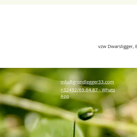
vzw Dwarsligger, B
info@grondlegger33.com
+32492/69.64.87 - Whats
App