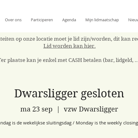
Over ons
Participeren
Agenda
Mijn lidmaatschap
Nieu
eiten op onze locatie moet je lid zijn/worden, dit kan 
Lid worden kan hier.
Ter plaatse kan je enkel met CASH betalen (bar, lidgeld, ..
Dwarsligger gesloten
ma 23 sep
  |  
vzw Dwarsligger
dag is de wekelijkse sluitingsdag / Monday is the weekly closin