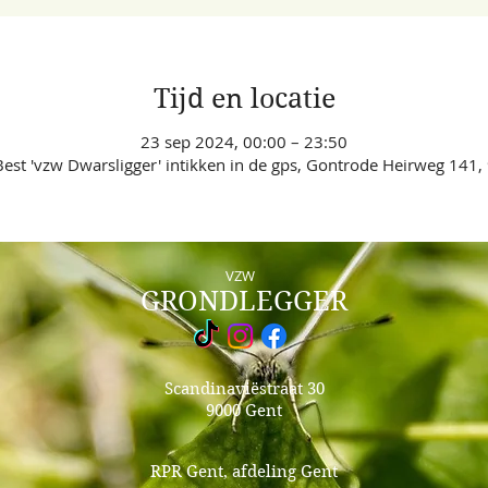
Tijd en locatie
23 sep 2024, 00:00 – 23:50
est 'vzw Dwarsligger' intikken in de gps, Gontrode Heirweg 141,
VZW
GRONDLEGGER
Scandinaviëstraat 30
9000 Gent
RPR Gent, afdeling Gent