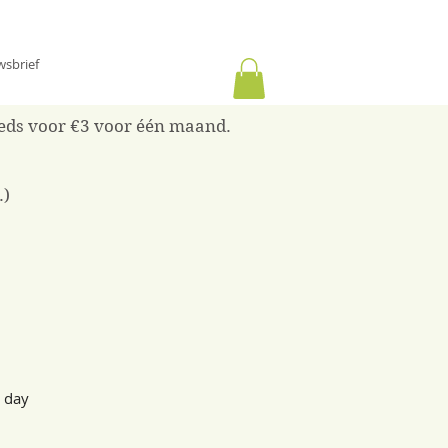
wsbrief
reeds voor €3 voor één maand.
.)
g day