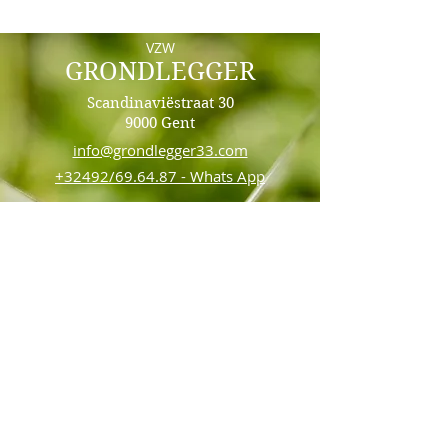
VZW
GRONDLEGGER
Scandinaviëstraat 30
9000 Gent
info@grondlegger33.com
+32492/69.64.87 - Whats App
BE86
8904 4440 7450
Sponsored
by
KBO: