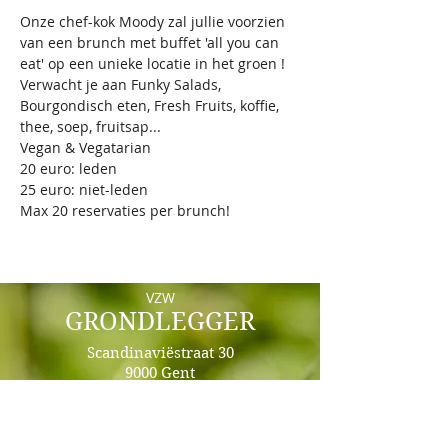
Onze chef-kok Moody zal jullie voorzien 
van een brunch met buffet 'all you can 
eat' op een unieke locatie in het groen !
Verwacht je aan Funky Salads, 
Bourgondisch eten, Fresh Fruits, koffie, 
thee, soep, fruitsap...
Vegan & Vegatarian
20 euro: leden
25 euro: niet-leden
Max 20 reservaties per brunch!
VZW
GRONDLEGGER
Scandinaviëstraat 30
9000 Gent
info@grondlegger33.com
+32492/69.64.87 - Whats App