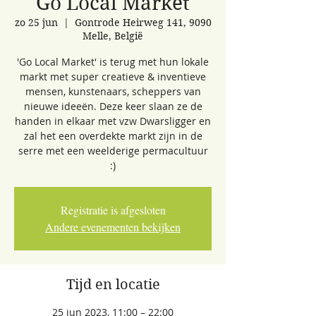
Go Local Market
zo 25 jun
  |  
Gontrode Heirweg 141, 9090
Melle, België
'Go Local Market' is terug met hun lokale
markt met super creatieve & inventieve
mensen, kunstenaars, scheppers van
nieuwe ideeën. Deze keer slaan ze de
handen in elkaar met vzw Dwarsligger en
zal het een overdekte markt zijn in de
serre met een weelderige permacultuur
:)
Registratie is afgesloten
Andere evenementen bekijken
Tijd en locatie
25 jun 2023, 11:00 – 22:00