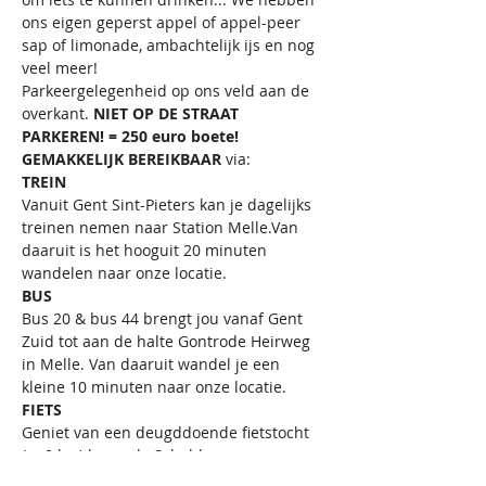
ons eigen geperst appel of appel-peer 
sap of limonade, ambachtelijk ijs en nog 
veel meer!
Parkeergelegenheid op ons veld aan de 
overkant. 
NIET OP DE STRAAT 
PARKEREN! = 250 euro boete!
GEMAKKELIJK BEREIKBAAR
 via:
TREIN
Vanuit Gent Sint-Pieters kan je dagelijks 
treinen nemen naar Station Melle.Van 
daaruit is het hooguit 20 minuten 
wandelen naar onze locatie.
BUS
Bus 20 & bus 44 brengt jou vanaf Gent 
Zuid tot aan de halte Gontrode Heirweg 
in Melle. Van daaruit wandel je een 
kleine 10 minuten naar onze locatie.
FIETS
Geniet van een deugddoende fietstocht 
(+- 8 km) langs de Schelde. 
Fietsenstalling naast de serre.