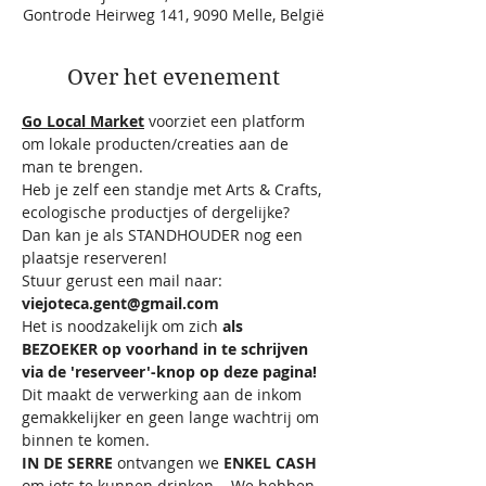
Gontrode Heirweg 141, 9090 Melle, België
Over het evenement
Go Local Market
 voorziet een platform 
om lokale producten/creaties aan de 
man te brengen. 
Heb je zelf een standje met Arts & Crafts, 
ecologische productjes of dergelijke? 
Dan kan je als STANDHOUDER nog een 
plaatsje reserveren! 
Stuur gerust een mail naar: 
viejoteca.gent@gmail.com
Het is noodzakelijk om zich 
als 
BEZOEKER op voorhand in te schrijven 
via de 'reserveer'-knop op deze pagina!
Dit maakt de verwerking aan de inkom 
gemakkelijker en geen lange wachtrij om 
binnen te komen.
IN DE SERRE
 ontvangen we 
ENKEL CASH
om iets te kunnen drinken... We hebben 