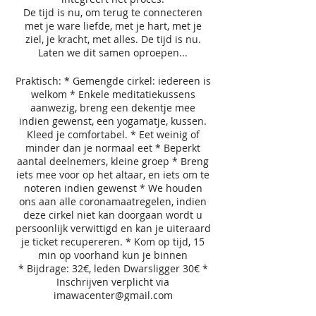
De tijd is nu, om terug te connecteren
met je ware liefde, met je hart, met je
ziel, je kracht, met alles. De tijd is nu.
Laten we dit samen oproepen...
Praktisch: * Gemengde cirkel: iedereen is
welkom * Enkele meditatiekussens
aanwezig, breng een dekentje mee
indien gewenst, een yogamatje, kussen.
Kleed je comfortabel. * Eet weinig of
minder dan je normaal eet * Beperkt
aantal deelnemers, kleine groep * Breng
iets mee voor op het altaar, en iets om te
noteren indien gewenst * We houden
ons aan alle coronamaatregelen, indien
deze cirkel niet kan doorgaan wordt u
persoonlijk verwittigd en kan je uiteraard
je ticket recupereren. * Kom op tijd, 15
min op voorhand kun je binnen
* Bijdrage: 32€, leden Dwarsligger 30€ *
Inschrijven verplicht via
imawacenter@gmail.com
* Indien je meer informatie wil, stuur