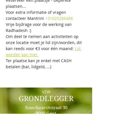
Reserveer een plaatsje - beperkte 
plaatsen...
Voor extra informatie of vragen 
contacteer Mantrini 
+31625266488
Vrije bijdrage voor de werking van 
Radhadesh :)
Om deel te nemen aan activiteiten op 
onze locatie moet je lid zijn/worden, dit 
kan reeds voor €3 voor één maand: 
Lid 
worden kan hier.
Ter plaatse kan je enkel met CASH 
betalen (bar, lidgeld, ...)
VZW
GRONDLEGGER
Scandinaviëstraat 30
9000 Gent
info@grondlegger33.com
+32492/69.64.87 - Whats App