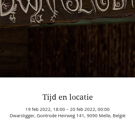
Tijd en locatie
19 feb 2022, 18:00 – 20 feb 2022, 00:00
Dwarsligger, Gontrode Heirweg 141, 9090 Melle, België