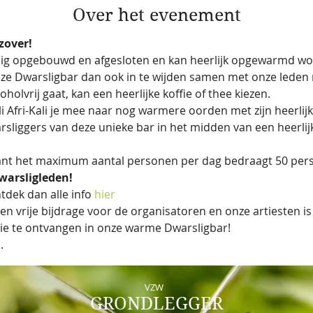
Over het evenement
zover! 
edig opgebouwd en afgesloten en kan heerlijk opgewarmd wo
 Dwarsligbar dan ook in te wijden samen met onze leden m
oholvrij gaat, kan een heerlijke koffie of thee kiezen. 
Afri-Kali je mee naar nog warmere oorden met zijn heerlijke
liggers van deze unieke bar in het midden van een heerlij
 want het maximum aantal personen per dag bedraagt 50 per
Dwarsligleden!
tdek dan alle info 
hier
een vrije bijdrage voor de organisatoren en onze artiesten is 
ullie te ontvangen in onze warme Dwarsligbar! 
. 
VZW
GRONDLEGGER