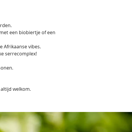
rden. 
et een biobiertje of een 
 Afrikaanse vibes. 
ke serrecomplex!
sonen. 
altijd welkom. 