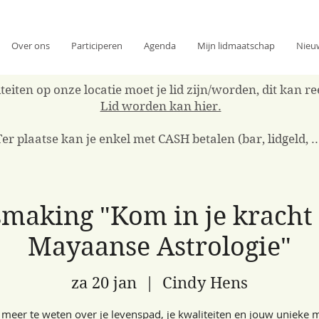
Over ons
Participeren
Agenda
Mijn lidmaatschap
Nieu
eiten op onze locatie moet je lid zijn/worden, dit kan 
Lid worden kan hier.
Ter plaatse kan je enkel met CASH betalen (bar, lidgeld, ..
making "Kom in je kracht
Mayaanse Astrologie"
za 20 jan
  |  
Cindy Hens
meer te weten over je levenspad, je kwaliteiten en jouw unieke m