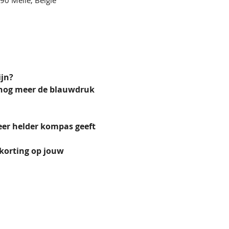
jn? 
e nog meer de blauwdruk 
eer helder kompas geeft 
 korting op jouw 