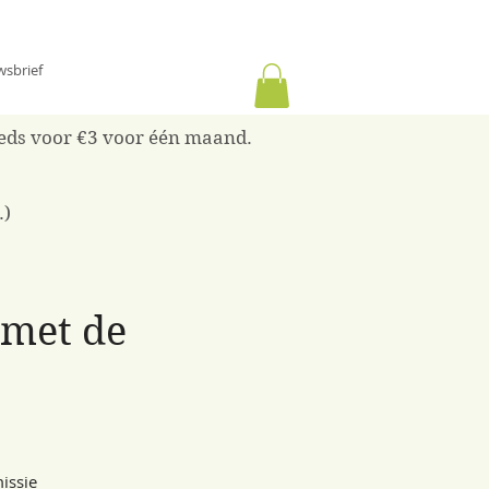
wsbrief
reeds voor €3 voor één maand.
.)
 met de
issie