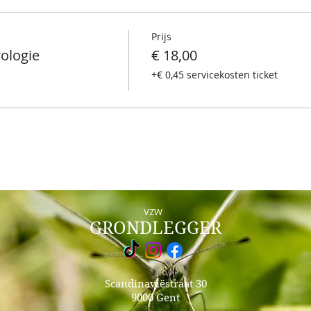
Prijs
ologie
€ 18,00
+€ 0,45 servicekosten ticket
VZW
GRONDLEGGER
Scandinaviëstraat 30
9000 Gent