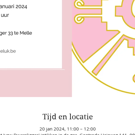
Tijd en locatie
20 jan 2024, 11:00 – 12:00
t 'vzw Dwarsligger' intikken in de gps, Gontrode Heirweg 141, 90