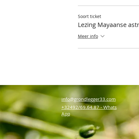
Soort ticket
Lezing Mayaanse astr
Meer info
info@grondlegger33.com
+32492/69.64.87 - Whats
App