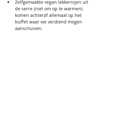
Zelfgemaakte vegan lekkernijen uit 
de serre (niet om op te warmen) 
komen achteraf allemaal op het 
buffet waar we verdiend mogen 
aanschuiven.   
VZW
GRONDLEGGER
Scandinaviëstraat 30
9000 Gent
info@grondlegger33.com
+32492/69.64.87 - Whats App
BE86
8904 4440 7450
Sponsored
by