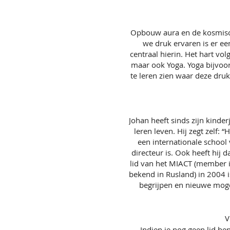
Opbouw aura en de kosmisch
we druk ervaren is er ee
centraal hierin. Het hart vol
maar ook Yoga. Yoga bijvoor
te leren zien waar deze druk 
Johan heeft sinds zijn kinde
leren leven. Hij zegt zelf:
een internationale school
directeur is. Ook heeft hij
lid van het MIACT (member in
bekend in Rusland) in 2004 i
begrijpen en nieuwe mogel
V
Indien je nog geen lid be