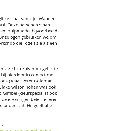
jke staat van zijn. Wanneer
punt. Onze hersenen staan
is een hulpmiddel bijvoorbeeld
d. Onze ogen gebruiken we om
rkshop die ik zelf zie als een
st zelf zo zuiver mogelijk te
 hij hierdoor in contact met
tions ) waar Peter Goldman
 Blake-wilson. Johan was ook
o Gimbel (kleurspecialist ook
 de ervaringen beter te leren
onderricht. Hij geeft alle
t.
igger33.com/membership