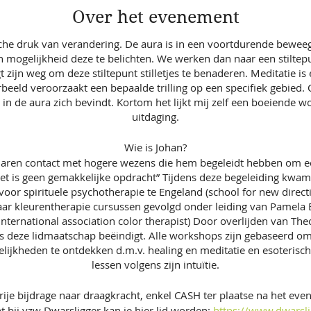
Over het evenement
e druk van verandering. De aura is in een voortdurende beweegli
n mogelijkheid deze te belichten. We werken dan naar een stilte
gt zijn weg om deze stiltepunt stilletjes te benaderen. Meditatie 
beeld veroorzaakt een bepaalde trilling op een specifiek gebie
in de aura zich bevindt. Kortom het lijkt mij zelf een boeiende wo
uitdaging.
Wie is Johan?
rjaren contact met hogere wezens die hem begeleidt hebben om eer
 “Het is geen gemakkelijke opdracht” Tijdens deze begeleiding kwam
 voor spirituele psychotherapie te Engeland (school for new direc
 daar kleurentherapie cursussen gevolgd onder leiding van Pamela
ternational association color therapist) Door overlijden van The
s deze lidmaatschap beëindigt. Alle workshops zijn gebaseerd om
ijkheden te ontdekken d.m.v. healing en meditatie en esoterische 
lessen volgens zijn intuïtie.
rije bijdrage naar draagkracht, enkel CASH ter plaatse na het even
nt bij vzw Dwarsligger kan je hier lid worden:
https://www.dwarsl