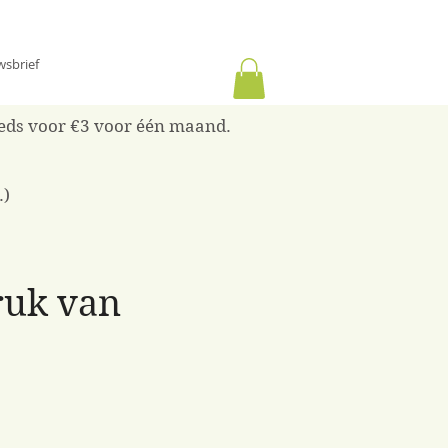
wsbrief
reeds voor €3 voor één maand.
.)
ruk van