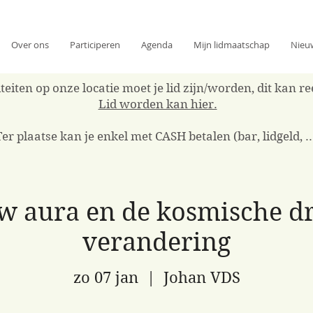
Over ons
Participeren
Agenda
Mijn lidmaatschap
Nieu
eiten op onze locatie moet je lid zijn/worden, dit kan 
Lid worden kan hier.
Ter plaatse kan je enkel met CASH betalen (bar, lidgeld, ..
 aura en de kosmische d
verandering
zo 07 jan
  |  
Johan VDS