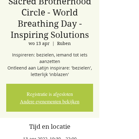
Sacred Brotherhood
Circle - World
Breathing Day -
Inspiring Solutions
wo 13 apr
  |  
Ruben
Inspireren: bezielen, iemand tot iets
aanzetten
Ontleend aan Latijn inspirare: 'bezielen',
Registratie is afgesloten
Andere evenementen bekijken
Tijd en locatie
13 apr 2022, 19:30 – 22:00