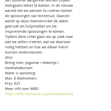
van buitenaf aangereikt worden blijken 
doorgaans tekort te komen. In de nieuwe 
wereld die we wensen te creëren komen 
de oplossingen van binnenuit. Daarom 
wordt op deze mannencirkel de adem 
gebruikt als hulpmiddel om tot 
inspirerende oplossingen te komen.

Tijdens deze cirkel gaan we op zoek naar 
wat we willen creëren, wat we daarvoor 
nodig hebben en hoe we elkaar hierin 
kunnen ondersteunen.

Aho!

Breng mee: yogamat / dekentje / 
meditatiekussen

Water is aanwezig

Max. 8 deelnemers

Prijs: €25

https://ibfbreathwork.org/wereldademda
g-11-april/?lang=nl