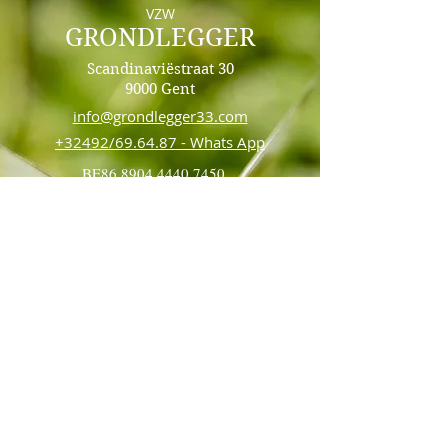
VZW
GRONDLEGGER
Scandinaviëstraat 30
9000 Gent
info@grondlegger33.com
+32492/69.64.87 - Whats App
BE86
8904 4440 7450
Sponsored
by
KBO:
0752.838.576
RPR Gent, afdeling Gent