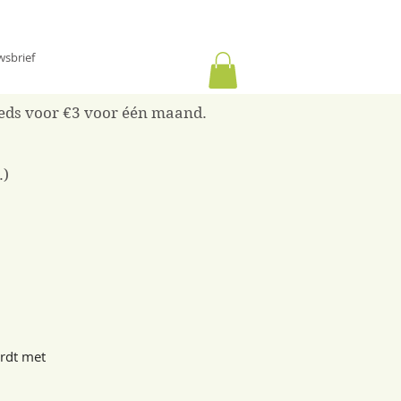
wsbrief
reeds voor €3 voor één maand.
.)
ordt met