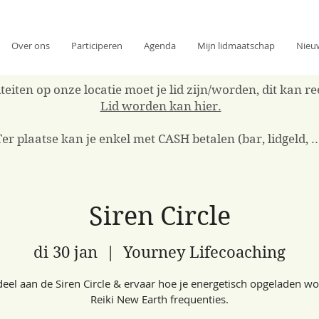
Over ons
Participeren
Agenda
Mijn lidmaatschap
Nieu
eiten op onze locatie moet je lid zijn/worden, dit kan 
Lid worden kan hier.
Ter plaatse kan je enkel met CASH betalen (bar, lidgeld, ..
Siren Circle
di 30 jan
  |  
Yourney Lifecoaching
el aan de Siren Circle & ervaar hoe je energetisch opgeladen w
Reiki New Earth frequenties.