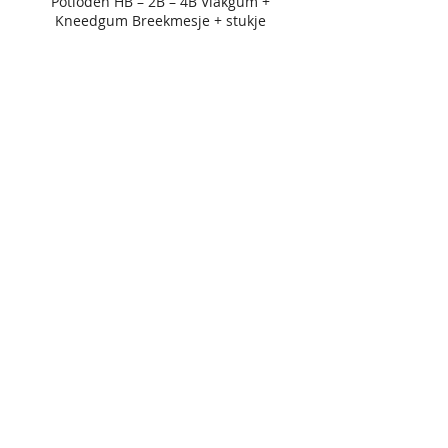
Potloden HB – 2B – 4B Vlakgum +
Kneedgum Breekmesje + stukje
schuurpapier A4 tekenpapier of
schetsboek Tekenplank + klem(men)
Optioneel: veld stoeltje
VZW
GRONDLEGGER
Scandinaviëstraat 30
9000 Gent
info@grondlegger33.com
+32492/69.64.87 - Whats App
BE86
8904 4440 7450
Sponsored
by