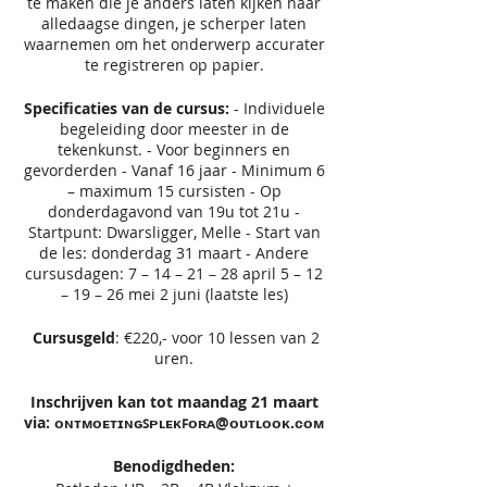
te maken die je anders laten kijken naar
alledaagse dingen, je scherper laten
waarnemen om het onderwerp accurater
te registreren op papier.
Specificaties van de cursus:
- Individuele
begeleiding door meester in de
tekenkunst. - Voor beginners en
gevorderden - Vanaf 16 jaar - Minimum 6
– maximum 15 cursisten - Op
donderdagavond van 19u tot 21u -
Startpunt: Dwarsligger, Melle - Start van
de les: donderdag 31 maart - Andere
cursusdagen: 7 – 14 – 21 – 28 april 5 – 12
– 19 – 26 mei 2 juni (laatste les)
Cursusgeld
: €220,- voor 10 lessen van 2
uren.
Inschrijven kan tot maandag 21 maart
via: ᴏɴᴛᴍᴏᴇᴛɪɴɢꜱᴘʟᴇᴋꜰᴏʀᴀ@ᴏᴜᴛʟᴏᴏᴋ.ᴄᴏᴍ
Benodigdheden: