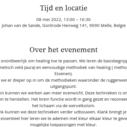
Tijd en locatie
08 mei 2022, 13:00 – 16:30
Johan van de Sande, Gontrode Heirweg 141, 9090 Melle, België
Over het evenement
s onontbeerlijk om healing toe te passen. We leren de basisbegri
netisch veld (aura) en eenvoudige methodiek van healing ( metho
Essenen).
 we er dieper op in om de methodieken waaronder de ruggenwer
uitgangspunt.
ein kunnen we werken aan meer evenwicht. Deze technieken is 
n te herstellen. Het brein functie wordt in gang gezet en resone
het lichaam via de wervelkolom.
nk kunnen we deze technieken verder uitbouwen. Klank brengt je 
 essentieel hier leren we te ademen met kleur elkaar kleur te ge
mogelijke toepassingen met kleur.