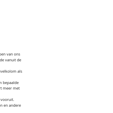
ppen van ons
de vanuit de
velkolom als
om bepaalde
ert meer met
vooruit.
ven en andere