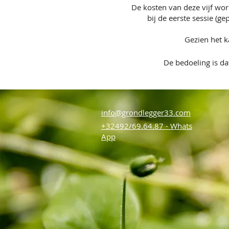
De kosten van deze vijf wo
bij de eerste sessie (g
Gezien het k
De bedoeling is d
info@grondlegger33.com
+32492/69.64.87 - Whats
App