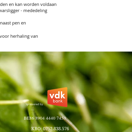
leden en kan worden voldaan
Dwarsligger - mededeling
rnaast pen en
voor herhaling van
Sponsored by
BE86 8904 4440 7450
KBO: 0752.838.576