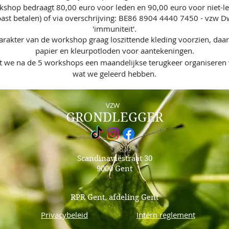
rkshop bedraagt 80,00 euro voor leden en 90,00 euro voor niet-
epast betalen) of via overschrijving: BE86 8904 4440 7450 - vzw 
'immuniteit'.
arakter van de workshop graag loszittende kleding voorzien, daa
papier en kleurpotloden voor aantekeningen.
at we na de 5 workshops een maandelijkse terugkeer organiseren 
wat we geleerd hebben.
VZW
GRONDLEGGER
Scandinaviëstraat 30
9000 Gent
RPR Gent, afdeling Gent
Privacybeleid
Intern reglement