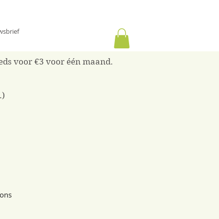
wsbrief
reeds voor €3 voor één maand.
.)
ions