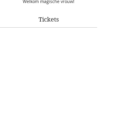
Welkom magische vrouw!
Tickets
Verkoop geëindigd op
Soort ticket
Wombyn embodiment Dag-
retreat
Prijs
Van € 70,00 tot € 73,00
Lid van Dwarsligger vzw
€ 70,00
+€ 1,75 servicekosten ticket