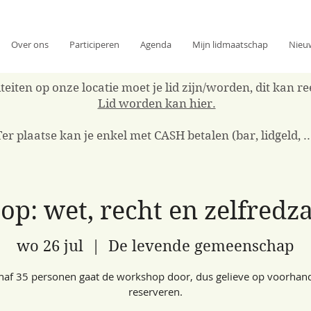
Over ons
Participeren
Agenda
Mijn lidmaatschap
Nieu
eiten op onze locatie moet je lid zijn/worden, dit kan 
Lid worden kan hier.
Ter plaatse kan je enkel met CASH betalen (bar, lidgeld, ..
p: wet, recht en zelfred
wo 26 jul
  |  
De levende gemeenschap
naf 35 personen gaat de workshop door, dus gelieve op voorhand
reserveren.