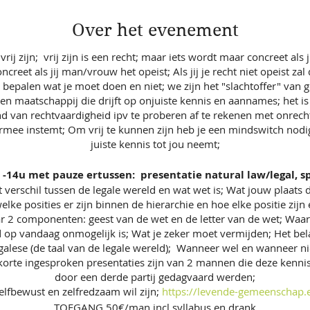
Over het evenement
 vrij zijn; vrij zijn is een recht; maar iets wordt maar concreet al
creet als jij man/vrouw het opeist; Als jij je recht niet opeist z
u bepalen wat je moet doen en niet; we zijn het "slachtoffer" van
en maatschappij die drijft op onjuiste kennis en aannames; het 
nd van rechtvaardigheid ipv te proberen af te rekenen met onrech
 ermee instemt; Om vrij te kunnen zijn heb je een mindswitch nodig
juiste kennis tot jou neemt;
 -14u met pauze ertussen: presentatie natural law/legal, sp
 verschil tussen de legale wereld en wat wet is; Wat jouw plaats da
elke posities er zijn binnen de hierarchie en hoe elke positie zijn 
r 2 componenten: geest van de wet en de letter van de wet; Waa
 op vandaag onmogelijk is; Wat je zeker moet vermijden; Het bel
galese (de taal van de legale wereld); Wanneer wel en wanneer nie
 korte ingesproken presentaties zijn van 2 mannen die deze kenni
door een derde partij gedagvaard werden;
zelfbewust en zelfredzaam wil zijn;
https://levende-gemeenschap.
TOEGANG 50€/man incl syllabus en drank