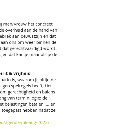
s jij man/vrouw het concreet
al de overheid aan de hand van
 gebrek aan bewustzijn en dat
is aan ons om weer binnen de
t dat gerechtvaardigd wordt
 en dat kan je maar als je de
irit & vrijheid
arin is, waarom jij altijd de
eigen spelregels heeft; Het
rom gerechtigheid en balans
ang van terminilogie: de
t belastingen betalen, ... en
s toegepast hebben nadat ze
eu/agenda-juli-aug-2023/