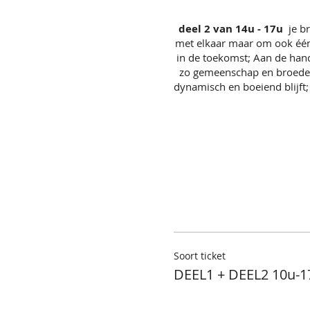
deel 2 van 14u - 17u
je b
met elkaar maar om ook één e
in de toekomst; Aan de han
zo gemeenschap en broeders
dynamisch en boeiend blijft;
Soort ticket
DEEL1 + DEEL2 10u-1