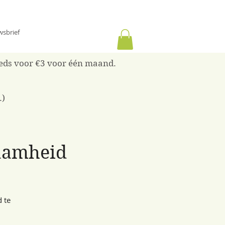
wsbrief
reeds voor €3 voor één maand.
.)
zaamheid
 te