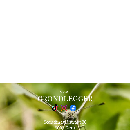
VZW
GRONDLEGGER
Scandinaviëstraat 30
9000 Gent