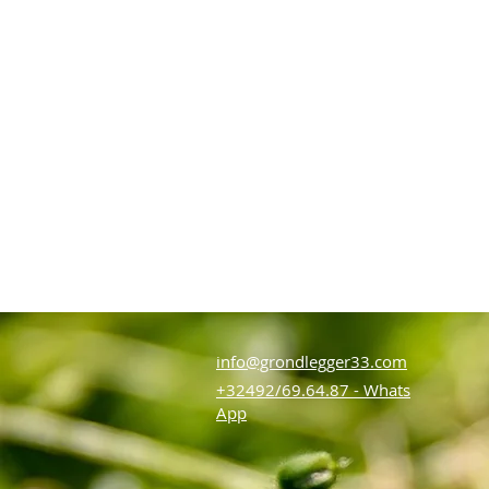
info@grondlegger33.com
+32492/69.64.87 - Whats
App