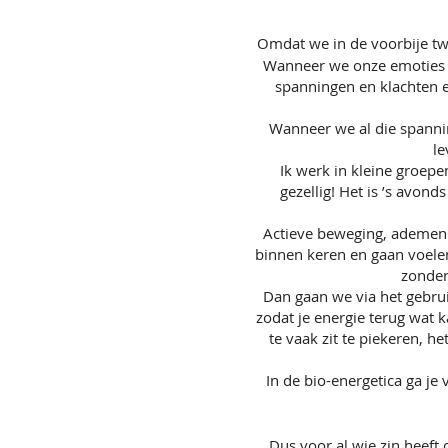
Omdat we in de voorbije twe
Wanneer we onze emoties on
spanningen en klachten e
Wanneer we al die spanni
le
Ik werk in kleine groepe
gezellig! Het is ’s avon
Actieve beweging, ademen e
binnen keren en gaan voelen 
zonder
Dan gaan we via het gebru
zodat je energie terug wat k
te vaak zit te piekeren, h
In de bio-energetica ga je 
Dus voor al wie zin heeft