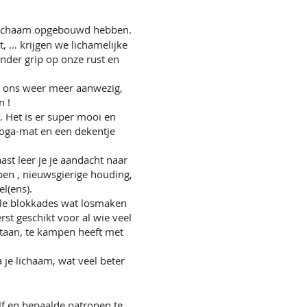
ns lichaam opgebouwd hebben.
, … krijgen we lichamelijke
nder grip op onze rust en
e ons weer meer aanwezig,
n !
. Het is er super mooi en
 yoga-mat en een dekentje
st leer je je aandacht naar
open , nieuwsgierige houding,
l(ens).
ele blokkades wat losmaken
rst geschikt voor al wie veel
 staan, te kampen heeft met
a je lichaam, wat veel beter
lf en bepaalde patronen te