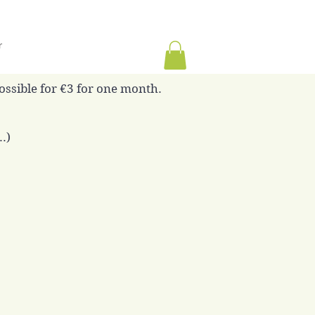
r
possible for €3 for one month.
.)