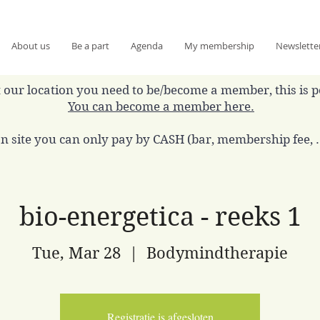
About us
Be a part
Agenda
My membership
Newslette
 at our location you need to be/become a member, this is 
You can become a member here.
n site you can only pay by CASH (bar, membership fee, ..
bio-energetica - reeks 1
Tue, Mar 28
  |  
Bodymindtherapie
Registratie is afgesloten