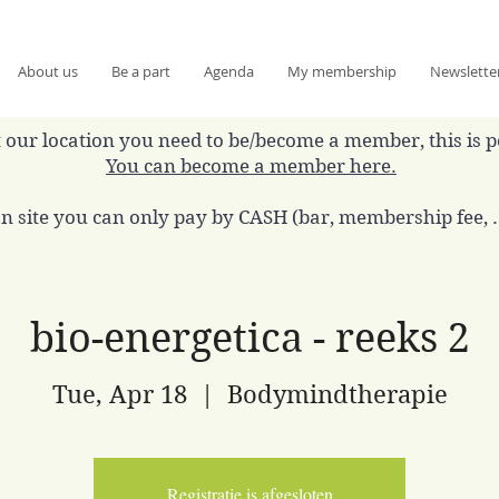
About us
Be a part
Agenda
My membership
Newslette
 at our location you need to be/become a member, this is 
You can become a member here.
n site you can only pay by CASH (bar, membership fee, ..
bio-energetica - reeks 2
Tue, Apr 18
  |  
Bodymindtherapie
Registratie is afgesloten