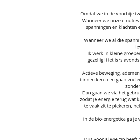
Omdat we in de voorbije twe
Wanneer we onze emoties on
spanningen en klachten e
Wanneer we al die spanni
le
Ik werk in kleine groepe
gezellig! Het is ’s avon
Actieve beweging, ademen e
binnen keren en gaan voelen 
zonder
Dan gaan we via het gebru
zodat je energie terug wat k
te vaak zit te piekeren, h
In de bio-energetica ga je 
Dus voor al wie zin heeft