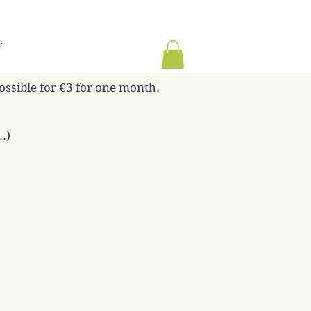
r
possible for €3 for one month.
.)