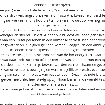
Waarom je inschrijven?
e jaar ( en/of ons hele leven lang?) al heel veel spanning in o
derdrukken: angst, onzekerheid, frustratie, kwaadheid, verdriet
n gaan we veel in ons hoofd zitten piekeren waardoor we nog mi
geluksgevoel krijgen.
ngen ontladen en onze emoties kunnen laten stromen, voelen w
vendiger en sterker. En dat kunnen we nu echt wel goed gebruike
n van een 10-tal personen in een immense serre tussen het groen
ds nog wat frisser dus goed gekleed komen ( laagjes) en een dikke
meenemen voor tijdens de ontspanningsmomenten.
n expressie zijn de basisprincipes van de bio-energetica. Daarnaa
wat daar leeft, stroomt of blokkeert en vast zit. En er met een 
 oordeel naar kijken en je bewust worden van je lichaam en gevoe
ik van onze adem, beweging en waar mogelijk expressie, eventu
an gaan stromen in plaats van vast te lopen. Deze methode is uite
et gevoel heeft niet heel stevig op zijn/haar benen in de wereld te
angsten en/of energieverlies, …
voelen waar je kracht zit en hoe je die voor je kan laten werken vi
werkt dan vanuit je hoofd !
 om geïnspireerd te worden om op een andere manier naar zichze