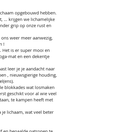
ns lichaam opgebouwd hebben.
, … krijgen we lichamelijke
nder grip op onze rust en
e ons weer meer aanwezig,
n !
. Het is er super mooi en
 yoga-mat en een dekentje
st leer je je aandacht naar
open , nieuwsgierige houding,
l(ens).
ele blokkades wat losmaken
rst geschikt voor al wie veel
 staan, te kampen heeft met
a je lichaam, wat veel beter
lf en bepaalde patronen te