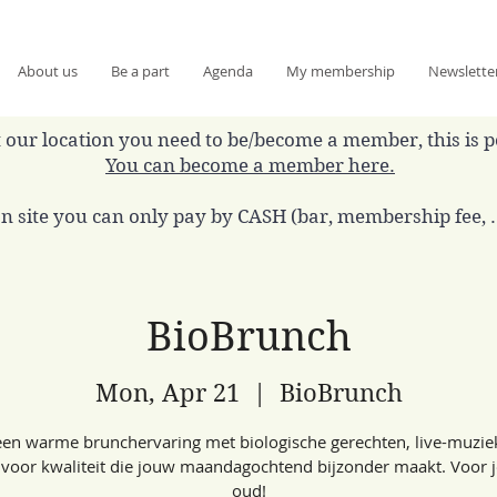
About us
Be a part
Agenda
My membership
Newslette
 at our location you need to be/become a member, this is 
You can become a member here.
n site you can only pay by CASH (bar, membership fee, ..
BioBrunch
Mon, Apr 21
  |  
BioBrunch
een warme brunchervaring met biologische gerechten, live-muzie
 voor kwaliteit die jouw maandagochtend bijzonder maakt. Voor 
oud!