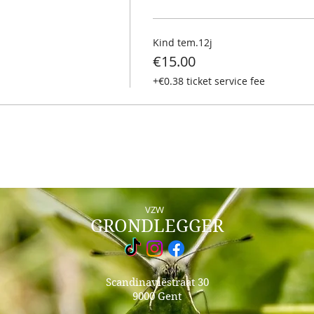
Kind tem.12j
€15.00
+€0.38 ticket service fee
VZW
GRONDLEGGER
Scandinaviëstraat 30
9000 Gent