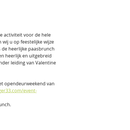
activiteit voor de hele 
ij u op feestelijke wijze 
 de heerlijke paasbrunch 
n heerlijk en uitgebreid 
nder leiding van Valentine 
het opendeurweekend van 
ger33.com/event-
unch.