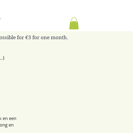
r
possible for €3 for one month.
.)
k en een
jong en