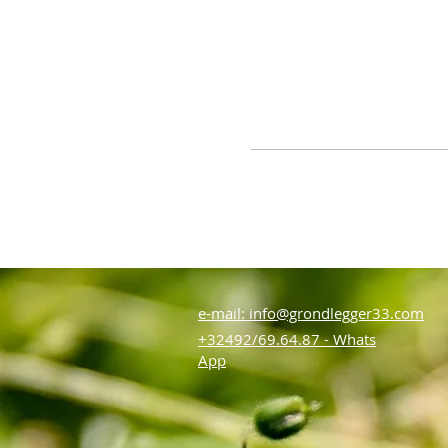
e-mail: info@grondlegger33.com
+32492/69.64.87 - Whats
App