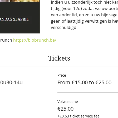
Indien u uitzonderlijk toch niet k
tijdig (vóór 12u) zodat we uw por
een ander lid, en zo u uw bijdrage
geen of laattijdig verwittigen is h
verschuldigd.
Brunch 
https://biobrunch.be/
Tickets
Price
10u30-14u
From €15.00 to €25.00
Volwassene
€25.00
+€0.63 ticket service fee