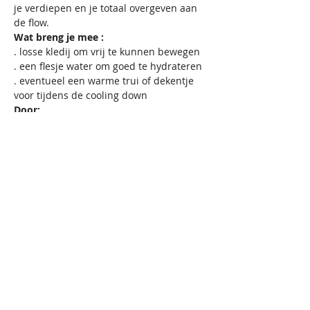
je verdiepen en je totaal overgeven aan 
de flow.
Wat breng je mee :
. losse kledij om vrij te kunnen bewegen

. een flesje water om goed te hydrateren

. eventueel een warme trui of dekentje 
voor tijdens de cooling down
Door:
Caroline De Paepe - 
Aandachtstherapeut, Creatief therapeut, 
Dans-&Bewegingstherapeut, 
Embodiment Dance and Movement 
Facilitator
VZW
GRONDLEGGER
Scandinaviëstraat 30
9000 Gent