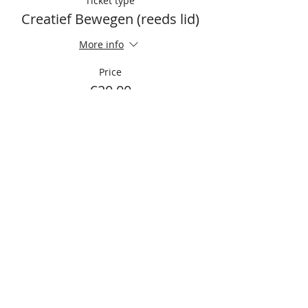
Ticket type
Creatief Bewegen (reeds lid)
More info
Price
€20.00
Sale ended
Ticket type
Creatief bewegen + 1 mnd lid
More info
Price
€23.00