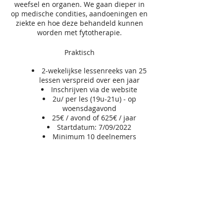
weefsel en organen. We gaan dieper in
op medische condities, aandoeningen en
ziekte en hoe deze behandeld kunnen
worden met fytotherapie.
Praktisch
2-wekelijkse lessenreeks van 25
lessen verspreid over een jaar
Inschrijven via de website
2u/ per les (19u-21u) - op
woensdagavond
25€ / avond of 625€ / jaar
Startdatum: 7/09/2022
Minimum 10 deelnemers
VZW
GRONDLEGGER
Scandinaviëstraat 30