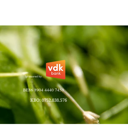
Sponsored by
BE86 8904 4440 7450
KBO: 0752.838.576