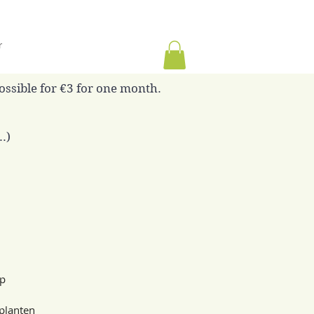
r
possible for €3 for one month.
.)
op
planten