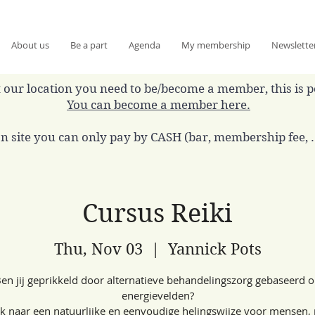
About us
Be a part
Agenda
My membership
Newslette
 at our location you need to be/become a member, this is 
You can become a member here.
n site you can only pay by CASH (bar, membership fee, ..
Cursus Reiki
Thu, Nov 03
  |  
Yannick Pots
en jij geprikkeld door alternatieve behandelingszorg gebaseerd 
energievelden?
k naar een natuurlijke en eenvoudige helingswijze voor mensen, 