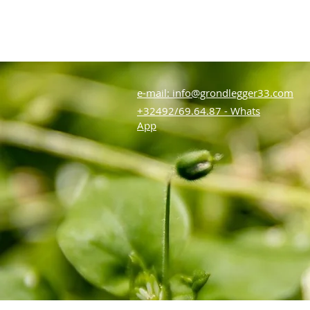
e-mail: info@grondlegger33.com
+32492/69.64.87 - Whats
App