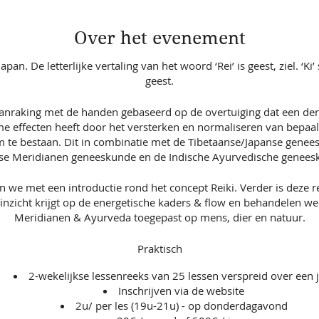
Over het evenement
apan. De letterlijke vertaling van het woord ‘Rei’ is geest, ziel. ‘Ki’ 
geest.
aanraking met de handen gebaseerd op de overtuiging dat een der
e effecten heeft door het versterken en normaliseren van bepaald
m te bestaan. Dit in combinatie met de Tibetaanse/Japanse genee
se Meridianen geneeskunde en de Indische Ayurvedische genees
en we met een introductie rond het concept Reiki. Verder is deze 
n inzicht krijgt op de energetische kaders & flow en behandelen w
Meridianen & Ayurveda toegepast op mens, dier en natuur.
Praktisch
2-wekelijkse lessenreeks van 25 lessen verspreid over een 
Inschrijven via de website
2u/ per les (19u-21u) - op donderdagavond