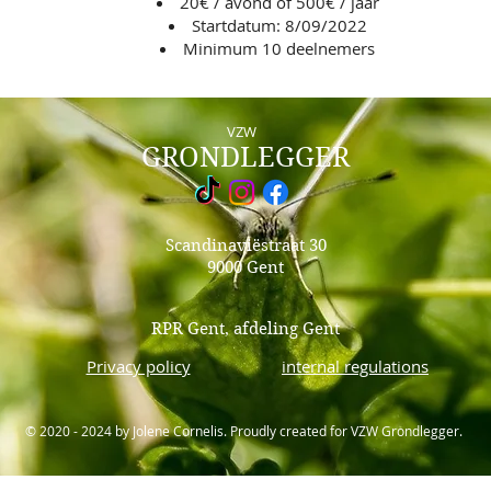
20€ / avond of 500€ / jaar
Startdatum: 8/09/2022
Minimum 10 deelnemers
VZW
GRONDLEGGER
Scandinaviëstraat 30
9000 Gent
RPR Gent, afdeling Gent
Privacy policy
internal regulations
© 2020 - 2024
by Jolene Cornelis.
Proudly created for VZW Grondlegger.