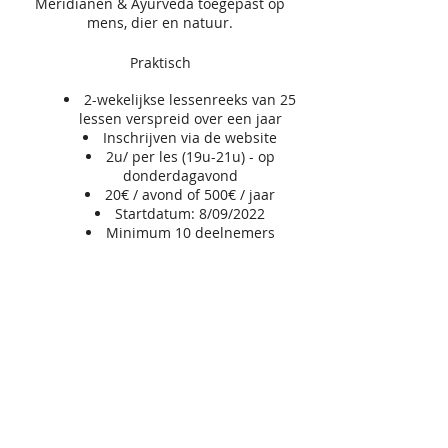
Meridianen & Ayurveda toegepast op
mens, dier en natuur.
Praktisch
2-wekelijkse lessenreeks van 25
lessen verspreid over een jaar
Inschrijven via de website
2u/ per les (19u-21u) - op
donderdagavond
20€ / avond of 500€ / jaar
Startdatum: 8/09/2022
Minimum 10 deelnemers
VZW
GRONDLEGGER
Scandinaviëstraat 30
9000 Gent
e-mail: info@grondlegger33.com