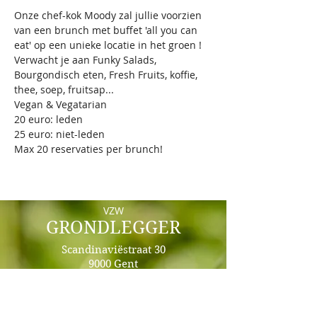
Onze chef-kok Moody zal jullie voorzien 
van een brunch met buffet 'all you can 
eat' op een unieke locatie in het groen !
Verwacht je aan Funky Salads, 
Bourgondisch eten, Fresh Fruits, koffie, 
thee, soep, fruitsap...
Vegan & Vegatarian
20 euro: leden
25 euro: niet-leden
Max 20 reservaties per brunch!
VZW
GRONDLEGGER
Scandinaviëstraat 30
9000 Gent
e-mail: info@grondlegger33.com
+32492/69.64.87 - Whats App