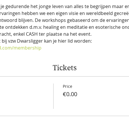
 je gedurende het jonge leven van alles te begrijpen maar er i
ervaringen hebben we een eigen visie en wereldbeeld gecreëe
ntwoord blijven. De workshops gebaseerd om de ervaringen 
e ontdekken d.m.v. healing en meditatie en esoterische ond
racht, enkel CASH ter plaatse na het event.
 bij vzw Dwarsligger kan je hier lid worden:
33.com/membership
Tickets
Price
€0.00