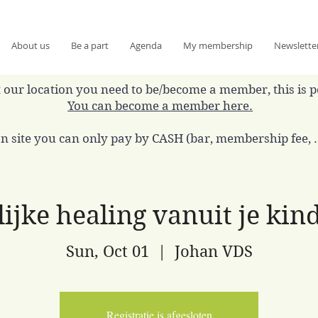
About us
Be a part
Agenda
My membership
Newslette
 at our location you need to be/become a member, this is 
You can become a member here.
n site you can only pay by CASH (bar, membership fee, ..
lijke healing vanuit je kind
Sun, Oct 01
  |  
Johan VDS
Registratie is afgesloten