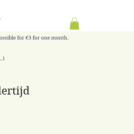
r
possible for €3 for one month.
.)
ertijd