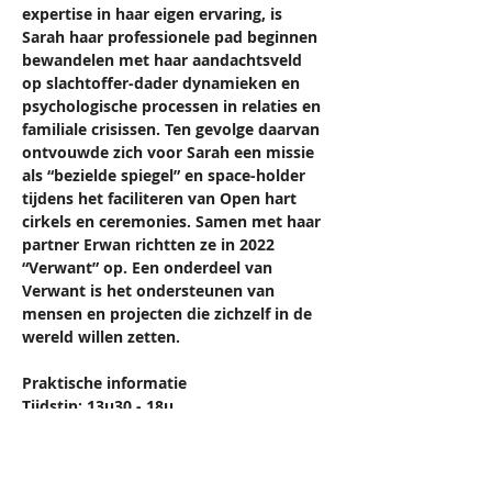
expertise in haar eigen ervaring, is 
Sarah haar professionele pad beginnen 
bewandelen met haar aandachtsveld 
op slachtoffer-dader dynamieken en 
psychologische processen in relaties en 
familiale crisissen. Ten gevolge daarvan 
ontvouwde zich voor Sarah een missie 
als “bezielde spiegel” en space-holder 
tijdens het faciliteren van Open hart 
cirkels en ceremonies. Samen met haar 
partner Erwan richtten ze in 2022 
“Verwant” op. Een onderdeel van 
Verwant is het ondersteunen van 
mensen en projecten die zichzelf in de 
wereld willen zetten.  
Praktische informatie 
Tijdstip: 13u30 - 18u 
13u30: Aankomst - landen 
14u: Openen cacao ceremonie 