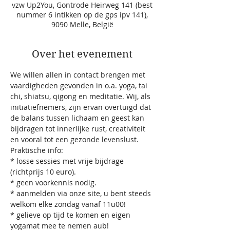
vzw Up2You, Gontrode Heirweg 141 (best
nummer 6 intikken op de gps ipv 141),
9090 Melle, België
Over het evenement
We willen allen in contact brengen met 
vaardigheden gevonden in o.a. yoga, tai 
chi, shiatsu, qigong en meditatie. Wij, als 
initiatiefnemers, zijn ervan overtuigd dat 
de balans tussen lichaam en geest kan 
bijdragen tot innerlijke rust, creativiteit 
en vooral tot een gezonde levenslust.
Praktische info:

* losse sessies met vrije bijdrage 
(richtprijs 10 euro).

* geen voorkennis nodig.

* aanmelden via onze site, u bent steeds 
welkom elke zondag vanaf 11u00!

* gelieve op tijd te komen en eigen 
yogamat mee te nemen aub!