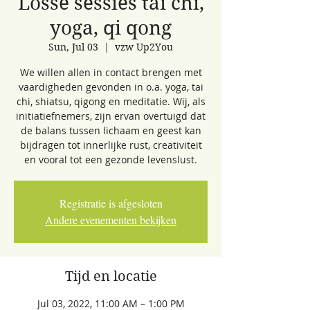
Losse sessies tai chi,
yoga, qi qong
Sun, Jul 03
  |  
vzw Up2You
We willen allen in contact brengen met
vaardigheden gevonden in o.a. yoga, tai
chi, shiatsu, qigong en meditatie. Wij, als
initiatiefnemers, zijn ervan overtuigd dat
de balans tussen lichaam en geest kan
bijdragen tot innerlijke rust, creativiteit
en vooral tot een gezonde levenslust.
Registratie is afgesloten
Andere evenementen bekijken
Tijd en locatie
Jul 03, 2022, 11:00 AM – 1:00 PM