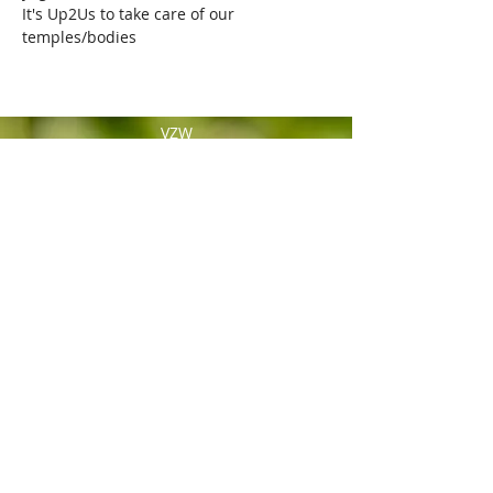
It's Up2Us to take care of our 
temples/bodies 
VZW
GRONDLEGGER
Scandinaviëstraat 30
9000 Gent
e-mail: info@grondlegger33.com
+32492/69.64.87 - Whats App
BE86
8904 4440 7450
Sponsored
by