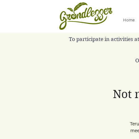
Home
To participate in activities
O
Not m
Ter
mee