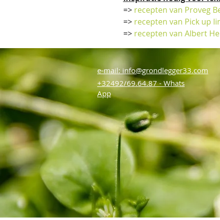
=>
 recepten van Proveg Be
=>
 recepten van Pick up l
=>
 recepten van Albert He
e-mail: info@grondlegger33.com
+32492/69.64.87 - Whats
App