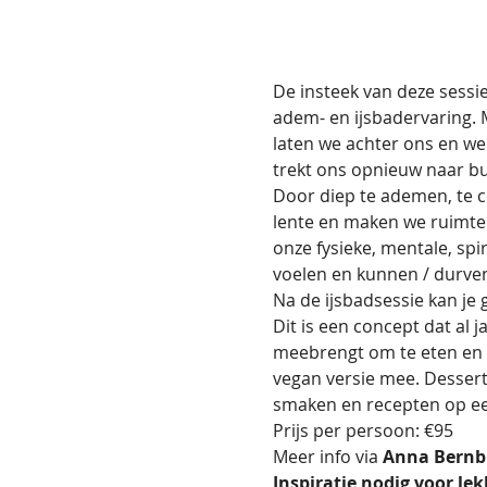
De insteek van deze sessi
adem- en ijsbadervaring. 
laten we achter ons en we
trekt ons opnieuw naar bu
Door diep te ademen, te c
lente en maken we ruimte v
onze fysieke, mentale, spi
voelen en kunnen / durven
Na de ijsbadsessie kan je 
Dit is een concept dat al
meebrengt om te eten en z
vegan versie mee. Dessert,
smaken en recepten op een 
Prijs per persoon: €95
Meer info via 
Anna Bernbu
Inspiratie nodig voor le