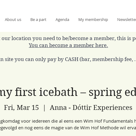
About us
Be a part
Agenda
My membership
Newslette
 at our location you need to be/become a member, this is 
You can become a member here.
n site you can only pay by CASH (bar, membership fee, ..
y first icebath – spring e
Fri, Mar 15
  |  
Anna - Dóttir Experiences
ugkomdag voor iedereen die al eens een Wim Hof Fundamentals h
gevolgd en nog eens de magie van de Wim Hof Methode wil erva