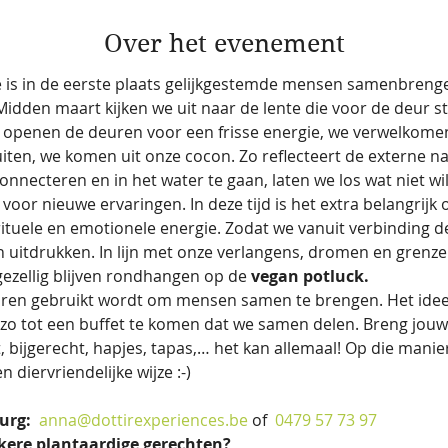
Over het evenement
e is in de eerste plaats gelijkgestemde mensen samenbreng
Midden maart kijken we uit naar de lente die voor de deur s
 openen de deuren voor een frisse energie, we verwelkomen
iten, we komen uit onze cocon. Zo reflecteert de externe na
onnecteren en in het water te gaan, laten we los wat niet w
oor nieuwe ervaringen. In deze tijd is het extra belangrijk
rituele en emotionele energie. Zodat we vanuit verbinding de
 uitdrukken. In lijn met onze verlangens, dromen en grenze
gezellig blijven rondhangen op de 
vegan potluck.
 jaren gebruikt wordt om mensen samen te brengen. Het idee 
o tot een buffet te komen dat we samen delen. Breng jouw f
 bijgerecht, hapjes, tapas,… het kan allemaal! Op die manie
diervriendelijke wijze :-)
rg:  
anna@dottirexperiences.be
 of  
0479 57 73 97
kkere plantaardige gerechten?