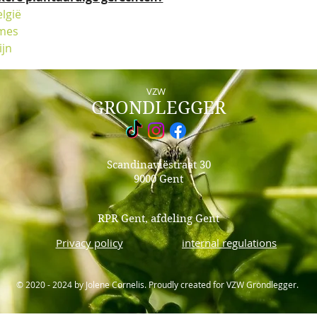
lgië
imes
ijn
VZW
GRONDLEGGER
Scandinaviëstraat 30
9000 Gent
RPR Gent, afdeling Gent
Privacy policy
internal regulations
© 2020 - 2024
by Jolene Cornelis.
Proudly created for VZW Grondlegger.