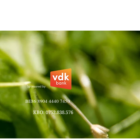
Sponsored by
BE86 8904 4440 7450
KBO: 0752.838.576