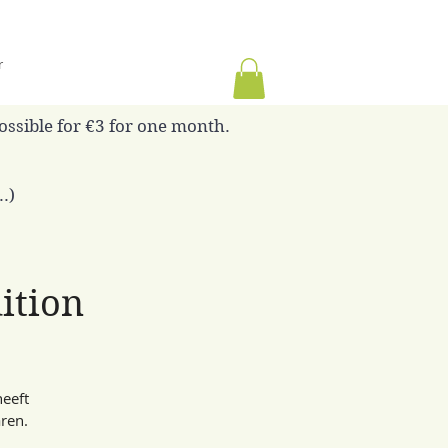
r
possible for €3 for one month.
.)
dition
eeft
ren.