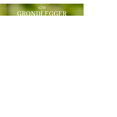
VZW
GRONDLEGGER
Scandinaviëstraat 30
9000 Gent
e-mail: info@grondlegger33.com
+32492/69.64.87 - Whats App
BE86
8904 4440 7450
Sponsored
by
KBO:
0752.838.576