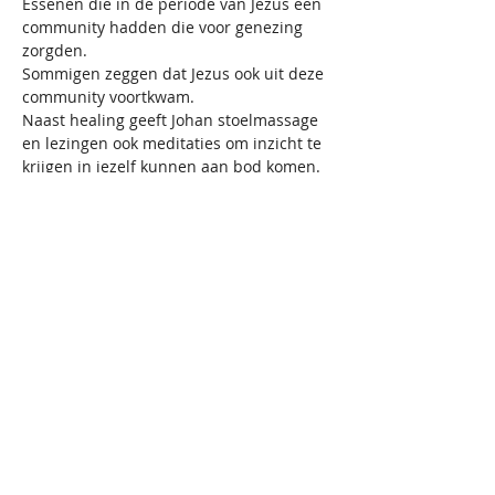
Essenen die in de periode van Jezus een 
community hadden die voor genezing 
zorgden.
Sommigen zeggen dat Jezus ook uit deze 
community voortkwam.
Naast healing geeft Johan stoelmassage 
en lezingen ook meditaties om inzicht te 
krijgen in jezelf kunnen aan bod komen.
Gelieve hier te reserveren, en daarna het 
exacte moment van de behandeling door 
te geven aan Johan via:
https://tvnr.be/event/dwarsligger-
stoelmassage-healing/
VZW
GRONDLEGGER
Scandinaviëstraat 30
9000 Gent
e-mail: info@grondlegger33.com