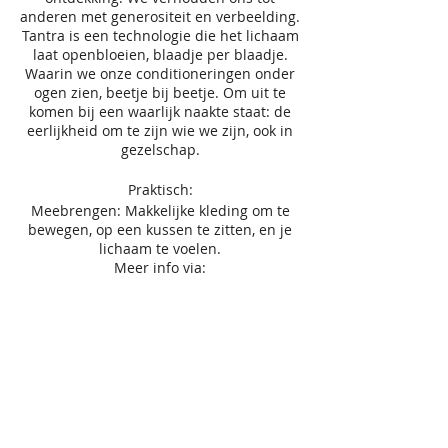
anderen met generositeit en verbeelding.
Tantra is een technologie die het lichaam
laat openbloeien, blaadje per blaadje.
Waarin we onze conditioneringen onder
ogen zien, beetje bij beetje. Om uit te
komen bij een waarlijk naakte staat: de
eerlijkheid om te zijn wie we zijn, ook in
gezelschap.
Praktisch:
Meebrengen: Makkelijke kleding om te
bewegen, op een kussen te zitten, en je
lichaam te voelen.
Meer info via:
elkevancampenhout@gmail.com
De workshop vindt plaats op 9/9 – 21/10,
11/11, 16/12, 13/1, 17/2, 16/3, 13/4, 11/5,
15/6, van 10 tot 16u30
50 euro / 1 sessie
180 euro / 5 sessies
300 euro / 10 sessies