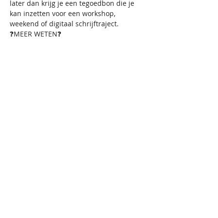
later dan krijg je een tegoedbon die je 
kan inzetten voor een workshop, 
weekend of digitaal schrijftraject.
❓MEER WETEN❓
Surf naar 
https://www.boekvanmijnleven.be/works
hops.html voor meer info (fotootjes over 
de locatie, bijvoorbeeld 💚)
🗒️GOED OM TE WETEN🗒️
☘️Als opgeleid schrijfcoach en coach in 
opleiding zorg ik voor een omgeving 
waar iedereen zich veilig voelt.
☘️‘Goed’ kunnen schrijven is geen 
vereiste. Dit is geen cursus literair 
schrijven. Het schrijven wordt ingezet als 
middel om inzicht te krijgen in onszelf.
☘️We houden ons aan de dan geldende 
coronamaatregelen. Mocht de workshop 
door corona niet kunnen plaatsvinden, 
dan krijg je je geld terug.
☘️Boek van mijn Leven is niet 
verantwoordelijk voor gebeurlijke 