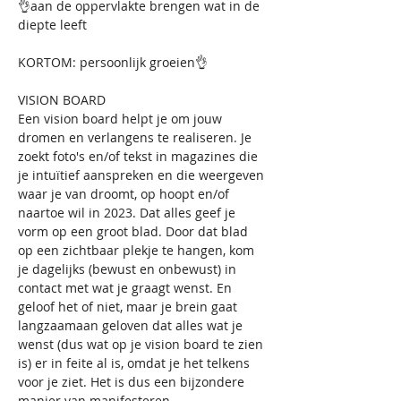
👌aan de oppervlakte brengen wat in de 
diepte leeft 
KORTOM: persoonlijk groeien👌
VISION BOARD
Een vision board helpt je om jouw 
dromen en verlangens te realiseren. Je 
zoekt foto's en/of tekst in magazines die 
je intuïtief aanspreken en die weergeven 
waar je van droomt, op hoopt en/of 
naartoe wil in 2023. Dat alles geef je 
vorm op een groot blad. Door dat blad 
op een zichtbaar plekje te hangen, kom 
je dagelijks (bewust en onbewust) in 
contact met wat je graagt wenst. En 
geloof het of niet, maar je brein gaat 
langzaamaan geloven dat alles wat je 
wenst (dus wat op je vision board te zien 
is) er in feite al is, omdat je het telkens 
voor je ziet. Het is dus een bijzondere 
manier van manifesteren. 