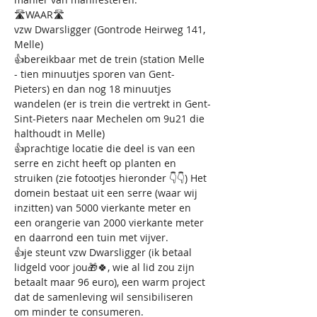
🛣️WAAR🛣️
vzw Dwarsligger (Gontrode Heirweg 141, 
Melle) 
👍bereikbaar met de trein (station Melle 
- tien minuutjes sporen van Gent-
Pieters) en dan nog 18 minuutjes 
wandelen (er is trein die vertrekt in Gent-
Sint-Pieters naar Mechelen om 9u21 die 
halthoudt in Melle)
👍prachtige locatie die deel is van een 
serre en zicht heeft op planten en 
struiken (zie fotootjes hieronder 👇👇) Het 
domein bestaat uit een serre (waar wij 
inzitten) van 5000 vierkante meter en 
een orangerie van 2000 vierkante meter 
en daarrond een tuin met vijver.
👍je steunt vzw Dwarsligger (ik betaal 
lidgeld voor jou🎁🍀, wie al lid zou zijn 
betaalt maar 96 euro), een warm project 
dat de samenleving wil sensibiliseren 
om minder te consumeren.