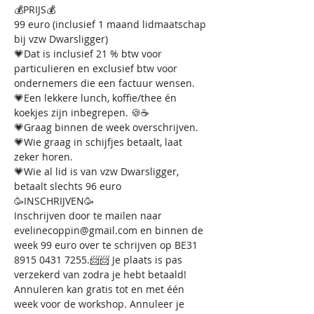
💰PRIJS💰
99 euro (inclusief 1 maand lidmaatschap 
bij vzw Dwarsligger)
💗Dat is inclusief 21 % btw voor 
particulieren en exclusief btw voor 
ondernemers die een factuur wensen.
💗Een lekkere lunch, koffie/thee én 
koekjes zijn inbegrepen. 🍪☕
💗Graag binnen de week overschrijven.
💗Wie graag in schijfjes betaalt, laat 
zeker horen.
💗Wie al lid is van vzw Dwarsligger, 
betaalt slechts 96 euro
🥳INSCHRIJVEN🥳
Inschrijven door te mailen naar 
evelinecoppin@gmail.com en binnen de 
week 99 euro over te schrijven op BE31 
8915 0431 7255.📨📨 Je plaats is pas 
verzekerd van zodra je hebt betaald!
Annuleren kan gratis tot en met één 
week voor de workshop. Annuleer je 