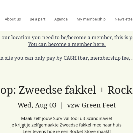
About us
Be a part
Agenda
My membership
Newslette
 at our location you need to be/become a member, this is 
You can become a member here.
n site you can only pay by CASH (bar, membership fee, ..
p: Zweedse fakkel + Rock
Wed, Aug 03
  |  
vzw Green Feet
Maak zelf jouw Survival tool uit Scandinavië!
Je krijgt je zelfgemaakte Zweedse fakkel mee naar huis!