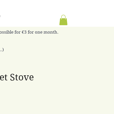
r
possible for €3 for one month.
.)
et Stove