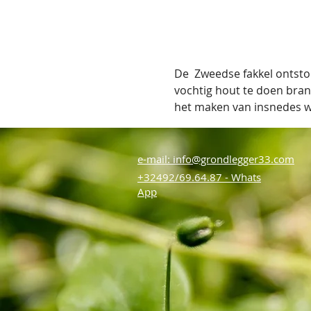
De  Zweedse fakkel ontst
vochtig hout te doen bran
het maken van insnedes we
e-mail: info@grondlegger33.com
+32492/69.64.87 - Whats
App