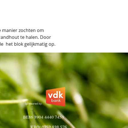
e manier zochten om 
randhout te halen. Door 
 het blok gelijkmatig op. 
Sponsored by
BE86 8904 4440 7450
KBO: 0752.838.576