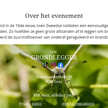
Over het evenement
ond in de 16de eeuw, toen Zweedse soldaten een eenvoudig
den. Zo hoefden ze geen grote afstanden af te leggen om b
rd de zuurstoftoevoer van onderaf gereguleerd en brandde 
VZW
GRONDLEGGER
Scandinaviëstraat 30
9000 Gent
RPR Gent, afdeling Gent
Privacy policy
internal regulations